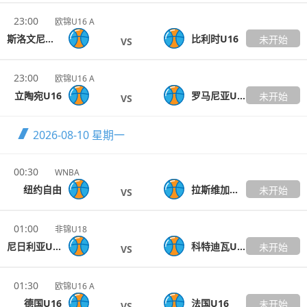
23:00
欧锦U16 A
斯洛文尼亚U16
比利时U16
未开始
VS
23:00
欧锦U16 A
立陶宛U16
罗马尼亚U16
未开始
VS
2026-08-10
星期一
00:30
WNBA
纽约自由
拉斯维加斯王牌
未开始
VS
01:00
非锦U18
尼日利亚U18
科特迪瓦U18
未开始
VS
01:30
欧锦U16 A
德国U16
法国U16
未开始
VS