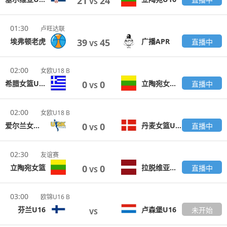
21
24
VS
01:30
卢旺达联
埃弗顿老虎
广播APR
39
45
直播中
VS
02:00
女欧U18 B
希腊女篮U18
立陶宛女篮U18
0
0
直播中
VS
02:00
女欧U18 B
爱尔兰女篮U18
丹麦女篮U18
0
0
直播中
VS
02:30
友谊赛
立陶宛女篮
拉脱维亚女篮
0
0
直播中
VS
03:00
欧锦U16 B
芬兰U16
卢森堡U16
未开始
VS