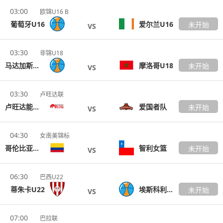
03:00
欧锦U16 B
葡萄牙U16
爱尔兰U16
未开始
VS
03:30
非锦U18
马达加斯加U18
摩洛哥U18
未开始
VS
03:30
卢旺达联
卢旺达能源集团
爱国者队
未开始
VS
04:30
女南美锦标
哥伦比亚女篮
智利女篮
未开始
VS
06:30
巴西U22
蒂朱卡U22
埃斯科利尼亚U22
未开始
VS
07:00
巴拉联