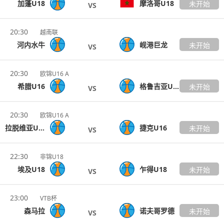
加蓬U18
摩洛哥U18
未开始
VS
20:30
越南联
河内水牛
岘港巨龙
未开始
VS
20:30
欧锦U16 A
希腊U16
格鲁吉亚U16
未开始
VS
20:30
欧锦U16 A
拉脱维亚U16
捷克U16
未开始
VS
22:30
非锦U18
埃及U18
乍得U18
未开始
VS
23:00
VTB杯
森马拉
诺夫哥罗德
未开始
VS