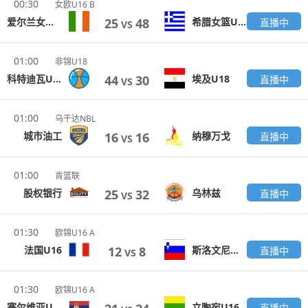
00:30
女欧U16 B
爱尔兰女篮U16
希腊女篮U16
25
48
直播中
VS
01:00
非锦U18
科特迪瓦U18
埃及U18
44
30
直播中
VS
01:00
乌干达NBL
城市油工
纳穆万戈
16
16
直播中
VS
01:00
肯篮联
股权银行
乌林兹
25
32
直播中
VS
01:30
欧锦U16 A
法国U16
斯洛文尼亚U16
12
8
直播中
VS
01:30
欧锦U16 A
塞尔维亚U16
立陶宛U16
直播中