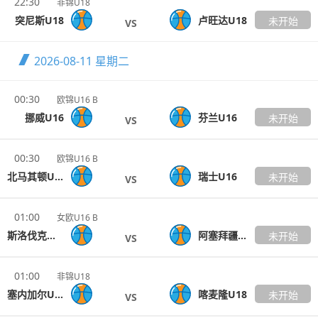
22:30
非锦U18
突尼斯U18
卢旺达U18
未开始
VS
2026-08-11
星期二
00:30
欧锦U16 B
挪威U16
芬兰U16
未开始
VS
00:30
欧锦U16 B
北马其顿U16
瑞士U16
未开始
VS
01:00
女欧U16 B
斯洛伐克女篮U16
阿塞拜疆女篮U16
未开始
VS
01:00
非锦U18
塞内加尔U18
喀麦隆U18
未开始
VS