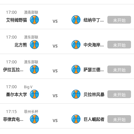
17:00
澳南部联
艾特姆野猫
纽纳华丁幽灵
未开始
VS
17:00
澳东部联
北方熊
中央海岸十字军
未开始
VS
17:00
澳东部联
伊拉瓦拉篮球队
萨瑟兰德鲨鱼
未开始
VS
17:00
Big V
墨尔本大学
贝拉林风暴
未开始
VS
17:15
菲州长杯
菲律宾电信TNT
巨人崛起者
未开始
VS