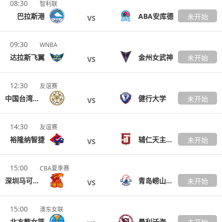
08:30
智利联
巴拉斯港
ABA安库德
未开始
VS
09:30
WNBA
达拉斯飞翼
金州女武神
未开始
VS
12:30
友谊赛
中国台湾大学
健行大学
未开始
VS
14:30
友谊赛
裕隆纳智捷
辅仁天主教大学
未开始
VS
15:00
CBA夏季赛
深圳马可波罗
青岛崂山啤酒
未开始
VS
15:00
澳东女联
北方熊女篮
曼利沃海鹰女篮