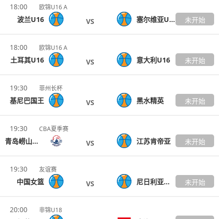
18:00
欧锦U16 A
波兰U16
塞尔维亚U16
未开始
VS
18:00
欧锦U16 A
土耳其U16
意大利U16
未开始
VS
19:30
菲州长杯
基尼巴国王
黑水精英
未开始
VS
19:30
CBA夏季赛
青岛崂山啤酒
江苏肯帝亚
未开始
VS
19:30
友谊赛
中国女篮
尼日利亚女篮
未开始
VS
20:00
非锦U18