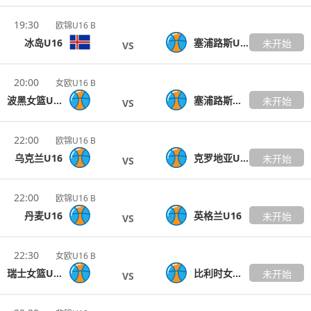
19:30
欧锦U16 B
冰岛U16
塞浦路斯U16
未开始
VS
20:00
女欧U16 B
波黑女篮U16
塞浦路斯女篮U16
未开始
VS
22:00
欧锦U16 B
乌克兰U16
克罗地亚U16
未开始
VS
22:00
欧锦U16 B
丹麦U16
英格兰U16
未开始
VS
22:30
女欧U16 B
瑞士女篮U16
比利时女篮U16
未开始
VS