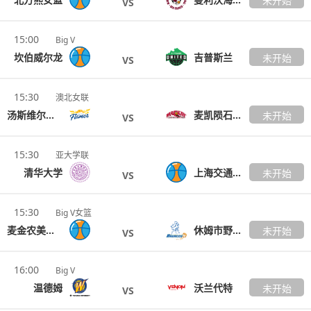
未开始
VS
15:00
Big V
坎伯威尔龙
吉普斯兰
未开始
VS
15:30
澳北女联
汤斯维尔火焰女篮
麦凯陨石女篮
未开始
VS
15:30
亚大学联
清华大学
上海交通大学
未开始
VS
15:30
Big V女篮
麦金农美洲狮女篮
休姆市野马女篮
未开始
VS
16:00
Big V
温德姆
沃兰代特
未开始
VS