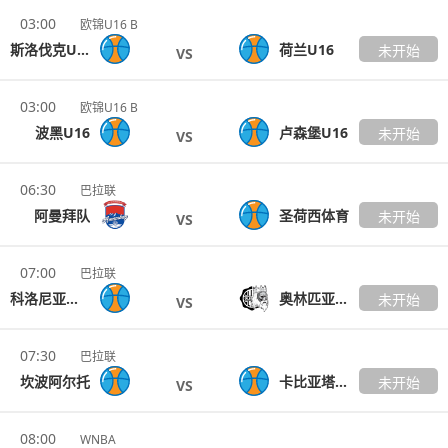
03:00
欧锦U16 B
斯洛伐克U16
荷兰U16
未开始
VS
03:00
欧锦U16 B
波黑U16
卢森堡U16
未开始
VS
06:30
巴拉联
阿曼拜队
圣荷西体育
未开始
VS
07:00
巴拉联
科洛尼亚黄金
奥林匹亚国王
未开始
VS
07:30
巴拉联
坎波阿尔托
卡比亚塔公牛
未开始
VS
08:00
WNBA