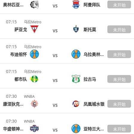
奥林匹亚国王
阿曼拜队
未开始
VS
07:15
乌拉Metro
萨亚戈
斯托莫
未开始
VS
07:15
乌拉Metro
布迪祖怀
乌拉奥林匹亚
未开始
VS
07:15
乌拉Metro
都市队
拉古马
未开始
VS
07:30
WNBA
康涅狄克太阳
凤凰城水银
未开始
VS
07:30
WNBA
华盛顿神秘人
亚特兰大梦想
未开始
VS