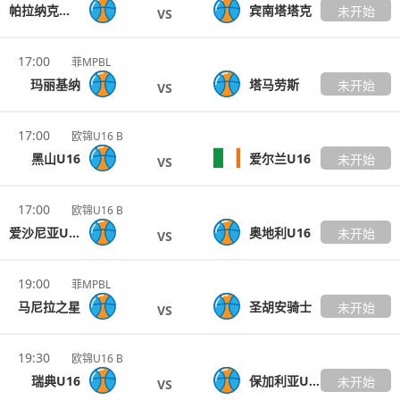
帕拉纳克爱国者队
宾南塔塔克
未开始
VS
17:00
菲MPBL
玛丽基纳
塔马劳斯
未开始
VS
17:00
欧锦U16 B
黑山U16
爱尔兰U16
未开始
VS
17:00
欧锦U16 B
爱沙尼亚U16
奥地利U16
未开始
VS
19:00
菲MPBL
马尼拉之星
圣胡安骑士
未开始
VS
19:30
欧锦U16 B
瑞典U16
保加利亚U16
未开始
VS