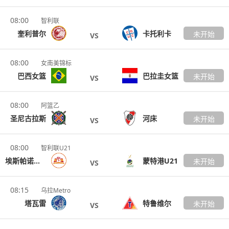
08:00
智利联
奎利普尔
卡托利卡
未开始
VS
08:00
女南美锦标
巴西女篮
巴拉圭女篮
未开始
VS
08:00
阿篮乙
圣尼古拉斯
河床
未开始
VS
08:00
智利联U21
埃斯帕诺洛索诺U21
蒙特港U21
未开始
VS
08:15
乌拉Metro
塔瓦雷
特鲁维尔
未开始
VS