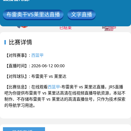
布雷奥干VS莱里达直播
文字直播
2026-06-12 00:00 西篮甲
已结束
布雷奥干
莱里达
0
:
0
比赛详情
【对阵赛事】:
西篮甲
【直播时间】: 2026-06-12 00:00
【对阵球队】: 布雷奥干 vs 莱里达
【比赛信息】: 在线观看
西篮甲
-布雷奥干 vs 莱里达直播，JRS直播
吧为你提供布雷奥干 vs 莱里达高清在线视频直播导航资源，本站不
制作、不存储布雷奥干 vs 莱里达的高清直播信号，只作为技术探索
的导航学习用途。