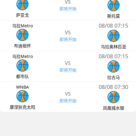
VS
即将开始
萨亚戈
斯托莫
08/08 07:15
乌拉Metro
VS
即将开始
布迪祖怀
乌拉奥林匹亚
08/08 07:15
乌拉Metro
VS
即将开始
都市队
拉古马
08/08 07:30
WNBA
VS
即将开始
康涅狄克太阳
凤凰城水银