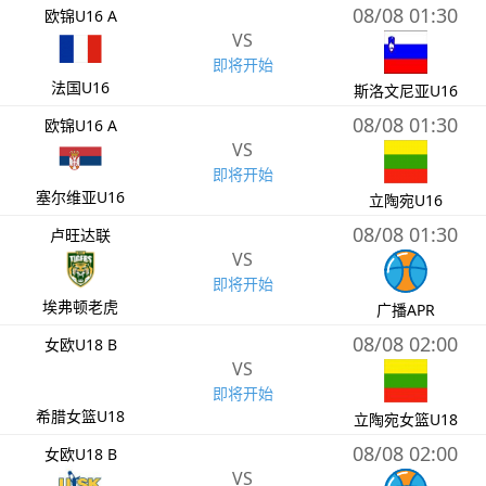
08/08 01:30
欧锦U16 A
VS
即将开始
法国U16
斯洛文尼亚U16
08/08 01:30
欧锦U16 A
VS
即将开始
塞尔维亚U16
立陶宛U16
08/08 01:30
卢旺达联
VS
即将开始
埃弗顿老虎
广播APR
08/08 02:00
女欧U18 B
VS
即将开始
希腊女篮U18
立陶宛女篮U18
08/08 02:00
女欧U18 B
VS