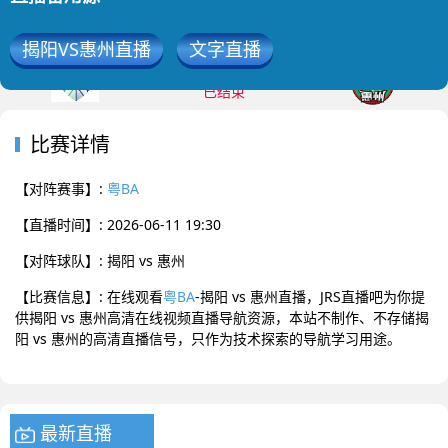
揭阳VS惠州直播
文字直播
2026-06-11 19:30 粤BA
已结束
揭阳
惠州
0
:
0
比赛详情
【对阵赛事】:
粤BA
【直播时间】: 2026-06-11 19:30
【对阵球队】: 揭阳 vs 惠州
【比赛信息】: 在线观看
粤BA
-揭阳 vs 惠州直播，JRS直播吧为你提
供揭阳 vs 惠州高清在线视频直播导航资源，本站不制作、不存储揭
阳 vs 惠州的高清直播信号，只作为技术探索的导航学习用途。
最新直播