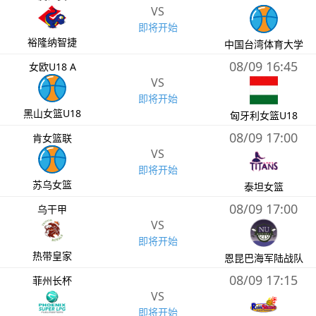
VS
即将开始
裕隆纳智捷
中国台湾体育大学
08/09 16:45
女欧U18 A
VS
即将开始
黑山女篮U18
匈牙利女篮U18
08/09 17:00
肯女篮联
VS
即将开始
苏乌女篮
泰坦女篮
08/09 17:00
乌干甲
VS
即将开始
热带皇家
恩昆巴海军陆战队
08/09 17:15
菲州长杯
VS
即将开始