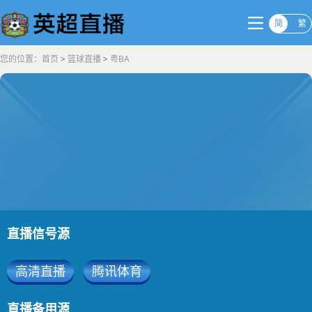
简
繁
您的位置：
首页
>
篮球直播
>
粤BA
直播信号源
高清直播
腾讯体育
直播备用源