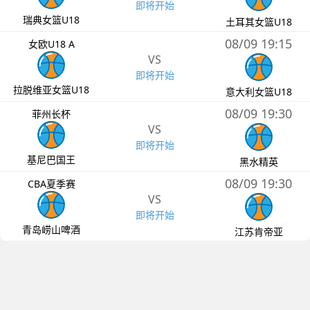
即将开始
瑞典女篮U18
土耳其女篮U18
08/09 19:15
女欧U18 A
VS
即将开始
拉脱维亚女篮U18
意大利女篮U18
08/09 19:30
菲州长杯
VS
即将开始
基尼巴国王
黑水精英
08/09 19:30
CBA夏季赛
VS
即将开始
青岛崂山啤酒
江苏肯帝亚