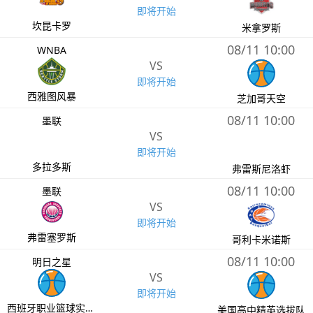
即将开始
坎昆卡罗
米拿罗斯
08/11 10:00
WNBA
VS
即将开始
西雅图风暴
芝加哥天空
08/11 10:00
墨联
VS
即将开始
多拉多斯
弗雷斯尼洛虾
08/11 10:00
墨联
VS
即将开始
弗雷塞罗斯
哥利卡米诺斯
08/11 10:00
明日之星
VS
即将开始
西班牙职业篮球实验室U18精英队
美国高中精英选拔队