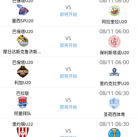
08/11 06:00
巴保塔U20
VS
即将开始
塞西SPU20
阿拉奎拉U20
08/11 06:00
巴保塔U20
VS
即将开始
摩日达斯克鲁济斯U20
保利斯塔诺U20
08/11 06:00
巴保塔U20
VS
即将开始
利加U20
里约克拉罗U20
08/11 06:30
巴拉联
VS
即将开始
阿曼拜队
圣荷西体育
08/11 06:30
里约锦U22
VS