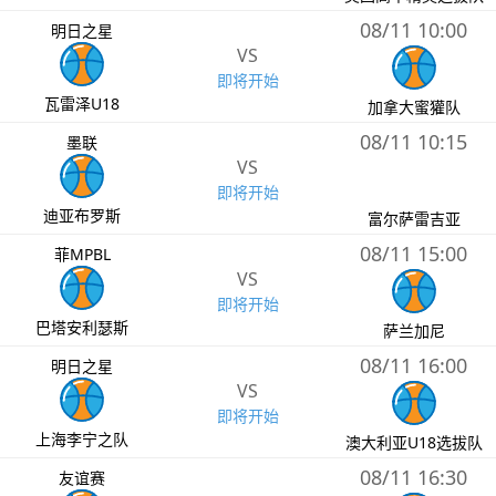
08/11 10:00
明日之星
VS
即将开始
瓦雷泽U18
加拿大蜜獾队
08/11 10:15
墨联
VS
即将开始
迪亚布罗斯
富尔萨雷吉亚
08/11 15:00
菲MPBL
VS
即将开始
巴塔安利瑟斯
萨兰加尼
08/11 16:00
明日之星
VS
即将开始
上海李宁之队
澳大利亚U18选拔队
08/11 16:30
友谊赛