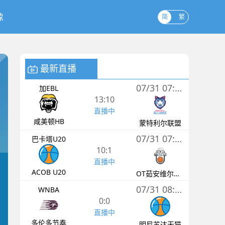
像
简
繁
最新直播
07/31 07:30
加EBL
13:10
直播中
咸美顿HB
蒙特利尔联盟
07/31 07:30
巴卡塔U20
10:1
直播中
ACOB U20
OT茹安维尔U20
07/31 08:00
WNBA
0:0
直播中
多伦多节奏
明尼苏达天猫