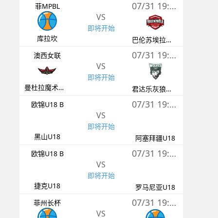
07/31 19:00
菲MPBL
VS
即将开始
库拉坎
巴伦苏埃拉经典
07/31 19:00
澳西女联
VS
即将开始
曼杜拉魔术女篮
君达乐灰狼女篮
07/31 19:00
欧锦U18 B
VS
即将开始
黑山U18
阿塞拜疆U18
07/31 19:00
欧锦U18 B
VS
即将开始
捷克U18
罗马尼亚U18
07/31 19:30
菲州长杯
VS