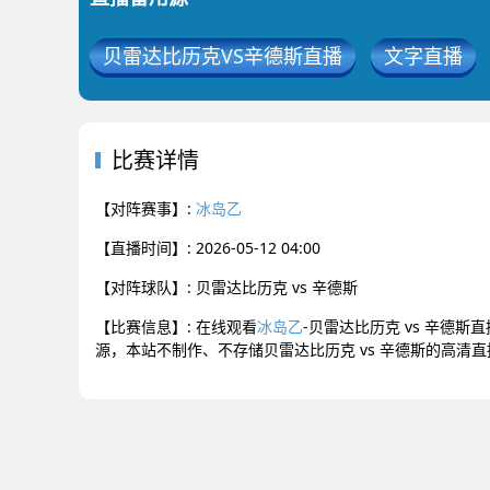
贝雷达比历克VS辛德斯直播
文字直播
比赛详情
【对阵赛事】:
冰岛乙
【直播时间】: 2026-05-12 04:00
【对阵球队】: 贝雷达比历克 vs 辛德斯
【比赛信息】: 在线观看
冰岛乙
-贝雷达比历克 vs 辛德斯
源，本站不制作、不存储贝雷达比历克 vs 辛德斯的高清