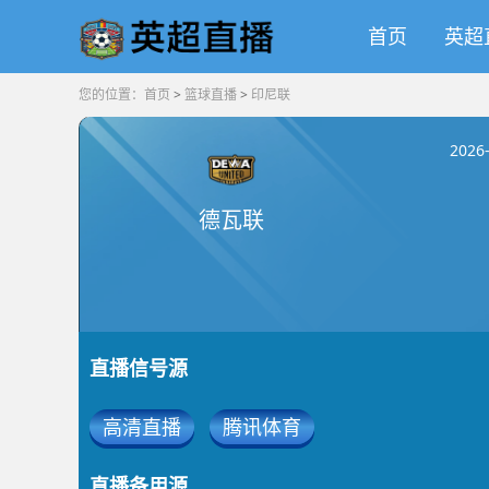
首页
英超
您的位置：
首页
>
篮球直播
>
印尼联
2026
德瓦联
直播信号源
高清直播
腾讯体育
直播备用源