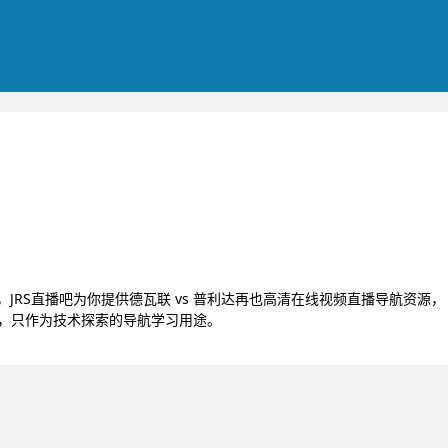
播，JRS直播吧为你提供德瓦联 vs 普利达再也高清在线视频直播导航资源，
号，只作为技术探索的导航学习用途。