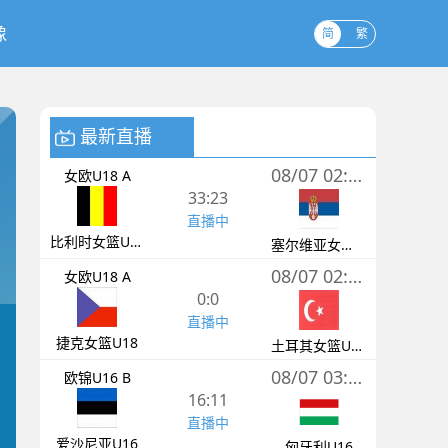
像
简
繁
最新直播
08/07 02:30
女欧U18 A
33:23
直播中
比利时女篮U18
塞尔维亚女篮U18
08/07 02:45
女欧U18 A
0:0
直播中
捷克女篮U18
土耳其女篮U18
08/07 03:00
欧锦U16 B
16:11
直播中
爱沙尼亚U16
匈牙利U16