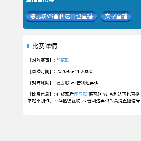
德瓦联VS普利达再也直播
文字直播
比赛详情
【对阵赛事】:
印尼联
【直播时间】: 2026-06-11 20:00
【对阵球队】: 德瓦联 vs 普利达再也
【比赛信息】: 在线观看
印尼联
-德瓦联 vs 普利达再也直
本站不制作、不存储德瓦联 vs 普利达再也的高清直播信