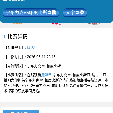
宁布力克VS帕度比斯直播
文字直播
2026-06-11 23:15 捷篮甲
已结束
宁布力克
帕度比斯
26
:
22
比赛详情
【对阵赛事】:
捷篮甲
【直播时间】: 2026-06-11 23:15
【对阵球队】: 宁布力克 vs 帕度比斯
【比赛信息】: 在线观看
捷篮甲
-宁布力克 vs 帕度比斯直播，JRS直
播吧为你提供宁布力克 vs 帕度比斯高清在线视频直播导航资源，本
站不制作、不存储宁布力克 vs 帕度比斯的高清直播信号，只作为技
术探索的导航学习用途。