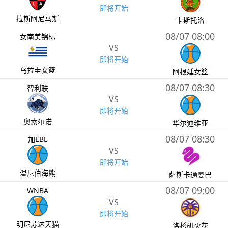
即将开始
拉斯阿尼马斯
卡斯托洛
08/07 08:00
女南美锦标
VS
即将开始
乌拉圭女篮
阿根廷女篮
08/07 08:30
智利联
VS
即将开始
奥索尔诺
华尔迪维亚
08/07 08:30
加EBL
VS
即将开始
温尼伯海熊
萨斯卡通曼巴
08/07 09:00
WNBA
VS
即将开始
明尼苏达天猫
洛杉矶火花