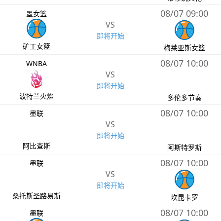
08/07 09:00
墨女篮
VS
即将开始
矿工女篮
梅莱亚斯女篮
08/07 10:00
WNBA
VS
即将开始
波特兰火焰
多伦多节奏
08/07 10:00
墨联
VS
即将开始
阿比查斯
阿斯特罗斯
08/07 10:00
墨联
VS
即将开始
桑托斯圣路易斯
坎昆卡罗
08/07 10:00
墨联