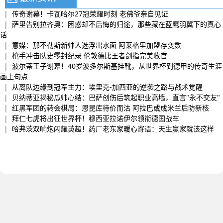
|
传奇谢幕！卡瓦哈尔27冠荣耀时刻 老佛爷亲自见证
|
萨里告别拉齐奥：困惑却不后悔的归途，那些藏在蓝鹰羽翼下的真心
话
|
意媒：那不勒斯新帅人选浮出水面 阿莱格里加盟存变数
|
枪手冲击队史零封纪录 伦敦德比王者剑指完美收官
|
波尔蒂王子谢幕！40岁波多尔斯基挂靴，从世界杯到德甲的传奇生涯
画上句点
|
从离队边缘到冠军主力：埃里克-加西亚的逆袭之路与战术觉醒
|
贝纳蒂亚揭秘瓜帅心结：巴萨创伤后筑起职业高墙，直言"永不交友"
|
红黑军团的转会棋局：恩昆库待价而沽 阿拉巴或成米兰后防新核
|
拜仁七虎将出征世界杯！穆西亚拉诺伊尔领衔德国战车
|
哈弗茨双响炮闪耀英超！药厂老东家暖心寄语：天生赢家就该这样