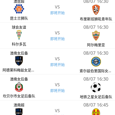
08/07 16:30
澳昆超
VS
即将开始
昆士兰狮队
布里斯班狮吼青年队
08/07 16:30
球会友谊
VS
即将开始
科尔多瓦
阿尔梅里亚
08/07 16:30
澳南女后备
VS
即将开始
阿德莱科梅兹女足后备队
索尔兹伯里国际女足后备队
08/07 16:30
澳南女后备
VS
即将开始
坎贝尔市女足后备队
地铁之星女足后备队
08/07 16:45
澳南超
VS