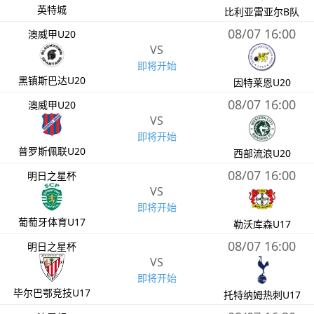
英特城
比利亚雷亚尔B队
08/07 16:00
澳威甲U20
VS
即将开始
黑镇斯巴达U20
因特莱恩U20
08/07 16:00
澳威甲U20
VS
即将开始
普罗斯佩联U20
西部流浪U20
08/07 16:00
明日之星杯
VS
即将开始
葡萄牙体育U17
勒沃库森U17
08/07 16:00
明日之星杯
VS
即将开始
毕尔巴鄂竞技U17
托特纳姆热刺U17