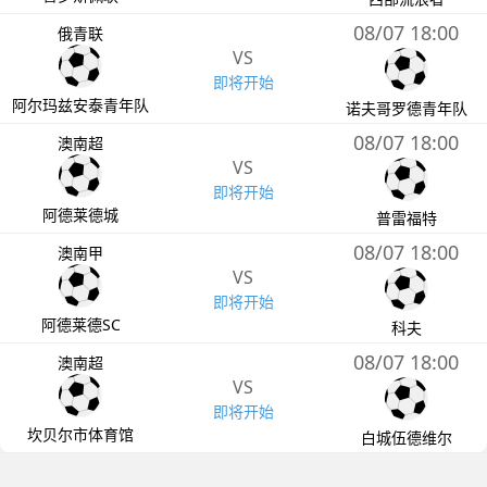
08/07 18:00
俄青联
VS
即将开始
阿尔玛兹安泰青年队
诺夫哥罗德青年队
08/07 18:00
澳南超
VS
即将开始
阿德莱德城
普雷福特
08/07 18:00
澳南甲
VS
即将开始
阿德莱德SC
科夫
08/07 18:00
澳南超
VS
即将开始
坎贝尔市体育馆
白城伍德维尔