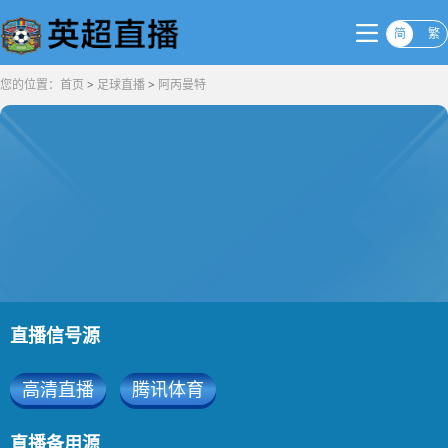
简
繁
您的位置：
首页
>
足球直播
>
阿丙曼特
直播信号源
高清直播
腾讯体育
直播备用源