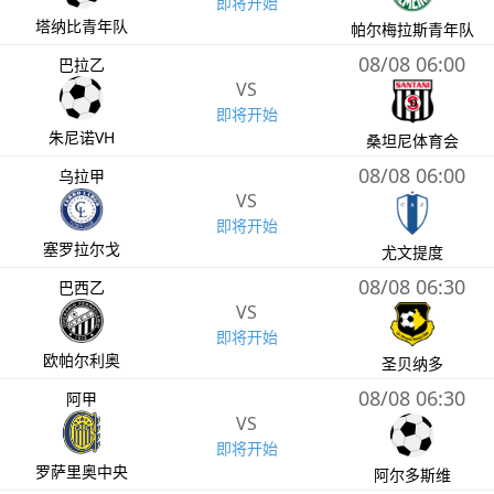
即将开始
塔纳比青年队
帕尔梅拉斯青年队
08/08 06:00
巴拉乙
VS
即将开始
朱尼诺VH
桑坦尼体育会
08/08 06:00
乌拉甲
VS
即将开始
塞罗拉尔戈
尤文提度
08/08 06:30
巴西乙
VS
即将开始
欧帕尔利奥
圣贝纳多
08/08 06:30
阿甲
VS
即将开始
罗萨里奥中央
阿尔多斯维