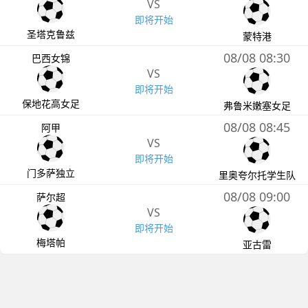
VS
即将开始
圣塔克鲁兹
蒙特港
08/08 08:30
巴西女锦
VS
即将开始
保地花高女足
弗鲁米嫩塞女足
08/08 08:45
阿甲
VS
即将开始
门多萨独立
里奥夸尔托学生队
08/08 09:00
萨尔超
VS
即将开始
梅塔帕
亚古雷