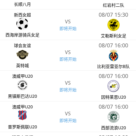
长顺八月
红岩村二队
08/07 15:30
新西女超
VS
即将开始
西海岸游骑兵女足
艾勒斯利女足
08/07 16:00
球会友谊
VS
即将开始
英特城
比利亚雷亚尔B队
08/07 16:00
澳威甲U20
VS
即将开始
黑镇斯巴达U20
因特莱恩U20
08/07 16:00
澳威甲U20
VS
即将开始
普罗斯佩联U20
西部流浪U20