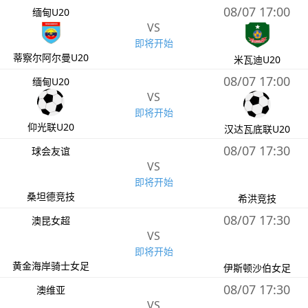
08/07 17:00
缅甸U20
VS
即将开始
蒂察尔阿尔曼U20
米瓦迪U20
08/07 17:00
缅甸U20
VS
即将开始
仰光联U20
汉达瓦底联U20
08/07 17:30
球会友谊
VS
即将开始
桑坦德竞技
希洪竞技
08/07 17:30
澳昆女超
VS
即将开始
黄金海岸骑士女足
伊斯顿沙伯女足
08/07 17:30
澳维亚
VS