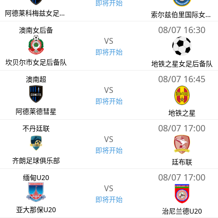
即将开始
阿德莱科梅兹女足后备队
索尔兹伯里国际女足后备队
08/07 16:30
澳南女后备
VS
即将开始
坎贝尔市女足后备队
地铁之星女足后备队
08/07 16:45
澳南超
VS
即将开始
阿德莱德彗星
地铁之星
08/07 17:00
不丹廷联
VS
即将开始
齐朗足球俱乐部
廷布联
08/07 17:00
缅甸U20
VS
即将开始
亚大那保U20
治尼兰德U20