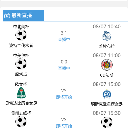
最新直播
08/07 10:40
中北美杯
3:1
直播中
波特兰伐木者
普埃布拉
08/07 11:00
中美俱杯
0:0
直播中
摩塔瓜
CD法斯
08/07 15:00
欧女杯
VS
即将开始
贝雷达比历克女足
明斯克戴拿模女足
08/07 15:30
贵州五峰杯
VS
即将开始