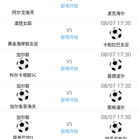
即将开始
阿尔戈海湾
波克海尔
08/07 17:30
澳昆女超
VS
即将开始
黄金海岸联女足
卡帕拉巴女足
08/07 17:30
加尔联
VS
即将开始
科尔卡塔联SC
基德波尔
08/07 17:30
加尔联
VS
即将开始
加尔各答海关
那格浦尔
08/07 17:30
加尔联
VS
即将开始
莫恩巴甘II
珀瓦尼布尔