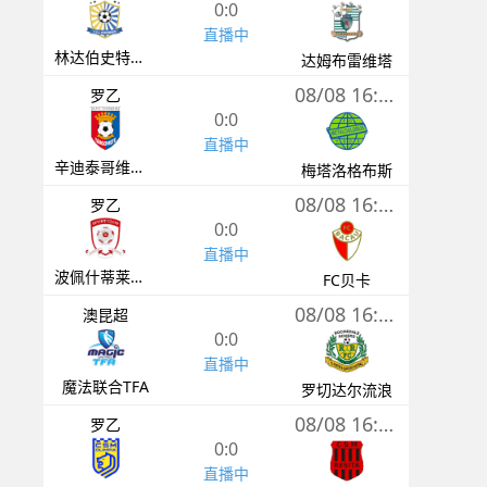
0:0
直播中
林达伯史特范斯提
达姆布雷维塔
08/08 16:00
罗乙
0:0
直播中
辛迪泰哥维斯特
梅塔洛格布斯
08/08 16:00
罗乙
0:0
直播中
波佩什蒂莱奥代尼
FC贝卡
08/08 16:00
澳昆超
0:0
直播中
魔法联合TFA
罗切达尔流浪
08/08 16:00
罗乙
0:0
直播中