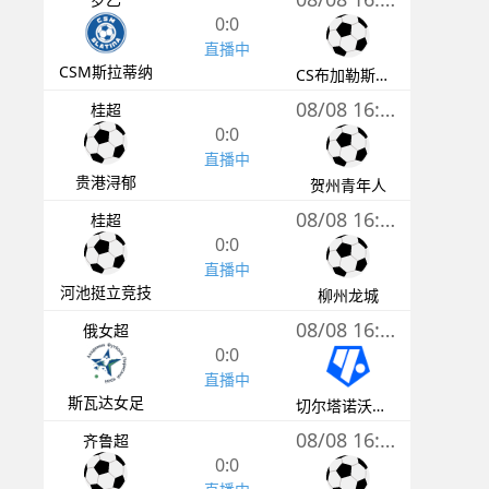
0:0
直播中
CSM斯拉蒂纳
CS布加勒斯特迪纳摩
08/08 16:00
桂超
0:0
直播中
贵港浔郁
贺州青年人
08/08 16:00
桂超
0:0
直播中
河池挺立竞技
柳州龙城
08/08 16:00
俄女超
0:0
直播中
斯瓦达女足
切尔塔诺沃女足
08/08 16:00
齐鲁超
0:0