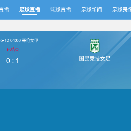
直播
足球直播
篮球直播
足球新闻
足球录
05-12 04:00 哥伦女甲
已结束
国民竞技女足
0
:
1