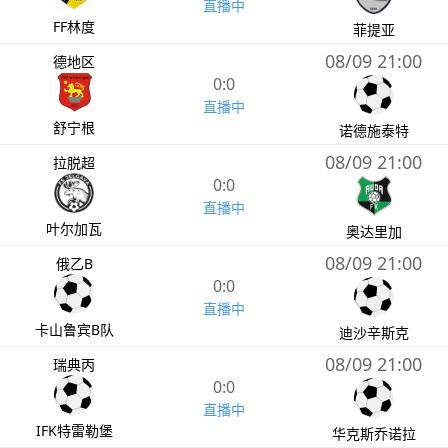
直播中
FF林度
菲提亚
08/09 21:00
德地区
0:0
直播中
舒宁根
诺德施泰特
08/09 21:00
拉脱超
0:0
直播中
叶尔加瓦
奥达里加
08/09 21:00
俄乙B
0:0
直播中
卡山鲁宾B队
迪沙辛斯克
08/09 21:00
瑞典丙
0:0
直播中
IFK特雷勒堡
华克斯乔诺拉