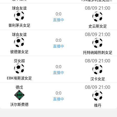
08/09 21:00
球会友谊
0:0
直播中
普利茅夫女足
史云斯女足
08/09 21:00
球会友谊
0:0
直播中
彼德堡女足
托特纳姆热刺女足
08/09 21:00
芬女超
0:0
直播中
EBK埃斯波女足
汉卡女足
08/09 21:00
德戊
0:0
直播中
沃尔斯费德
维丹