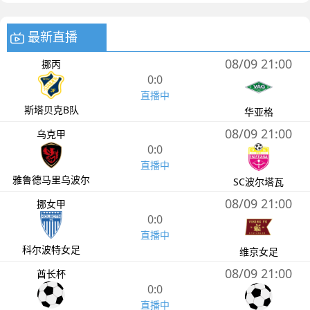
最新直播
08/09 21:00
挪丙
0:0
直播中
斯塔贝克B队
华亚格
08/09 21:00
乌克甲
0:0
直播中
雅鲁德马里乌波尔
SC波尔塔瓦
08/09 21:00
挪女甲
0:0
直播中
科尔波特女足
维京女足
08/09 21:00
酋长杯
0:0
直播中