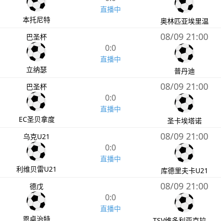
直播中
本托尼特
奥林匹亚埃里温
08/09 21:00
巴圣杯
0:0
直播中
立纳瑟
普丹迪
08/09 21:00
巴圣杯
0:0
直播中
EC圣贝拿度
圣卡埃塔诺
08/09 21:00
乌克U21
0:0
直播中
利维贝雷U21
库德里夫卡U21
08/09 21:00
德戊
0:0
直播中
恩卓治特
TSV维多利亚克拉霍尔茨