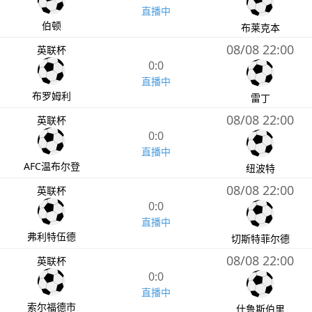
直播中
伯顿
布莱克本
08/08 22:00
英联杯
0:0
直播中
布罗姆利
雷丁
08/08 22:00
英联杯
0:0
直播中
AFC温布尔登
纽波特
08/08 22:00
英联杯
0:0
直播中
弗利特伍德
切斯特菲尔德
08/08 22:00
英联杯
0:0
直播中
索尔福德市
什鲁斯伯里