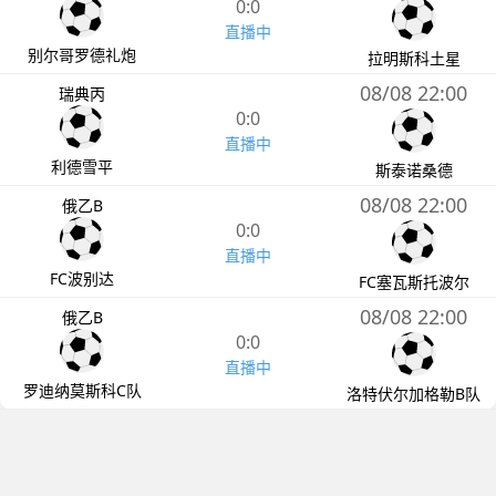
0:0
直播中
别尔哥罗德礼炮
拉明斯科土星
08/08 22:00
瑞典丙
0:0
直播中
利德雪平
斯泰诺桑德
08/08 22:00
俄乙B
0:0
直播中
FC波别达
FC塞瓦斯托波尔
08/08 22:00
俄乙B
0:0
直播中
罗迪纳莫斯科C队
洛特伏尔加格勒B队