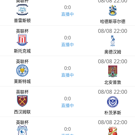
08/08 22:00
英联杯
0:0
直播中
普雷斯顿
哈德斯菲尔德
08/08 22:00
英联杯
0:0
直播中
斯托克城
奥德汉姆
08/08 22:00
英联杯
0:0
直播中
莱斯特城
北安普敦
08/08 22:00
英联杯
0:0
直播中
西汉姆联
朴茨茅斯
08/08 22:00
英联杯
0:0