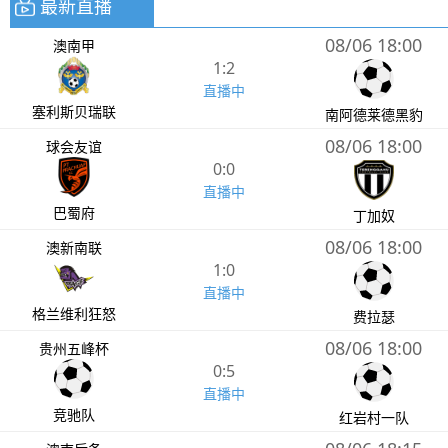
最新直播
08/06 18:00
澳南甲
1:2
直播中
塞利斯贝瑞联
南阿德莱德黑豹
08/06 18:00
球会友谊
0:0
直播中
巴蜀府
丁加奴
08/06 18:00
澳新南联
1:0
直播中
格兰维利狂怒
费拉瑟
08/06 18:00
贵州五峰杯
0:5
直播中
竞驰队
红岩村一队