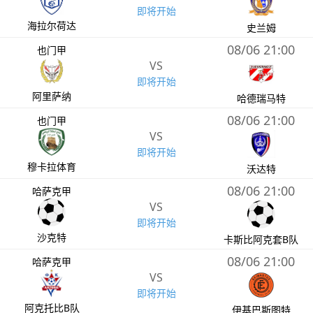
即将开始
海拉尔荷达
史兰姆
08/06 21:00
也门甲
VS
即将开始
阿里萨纳
哈德瑞马特
08/06 21:00
也门甲
VS
即将开始
穆卡拉体育
沃达特
08/06 21:00
哈萨克甲
VS
即将开始
沙克特
卡斯比阿克套B队
08/06 21:00
哈萨克甲
VS
即将开始
阿克托比B队
伊基巴斯图特