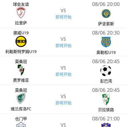
08/06 20:00
球会友谊
VS
即将开始
拉里萨
萨坚索斯
08/06 20:30
挪威U19
VS
即将开始
利勒斯特罗姆U19
奥勒松U19
08/06 20:45
莫桑冠
VS
即将开始
费罗维亚
彭巴湾
08/06 20:45
莫桑冠
VS
即将开始
维兰库洛FC
贝拉铁路
08/06 21:00
也门甲
VS