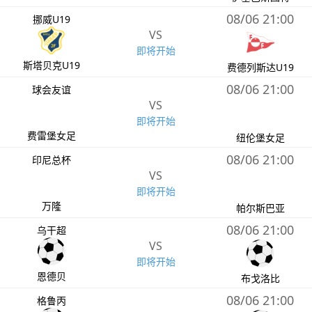
08/06 21:00
挪威U19
VS
即将开始
斯塔贝克U19
费德列斯达U19
08/06 21:00
球会友谊
VS
即将开始
费雷堡女足
纽伦堡女足
08/06 21:00
印尼总杯
VS
即将开始
万隆
帕尔斯巴亚
08/06 21:00
乌干超
VS
即将开始
恩德贝
布戈洛比
08/06 21:00
格鲁丙