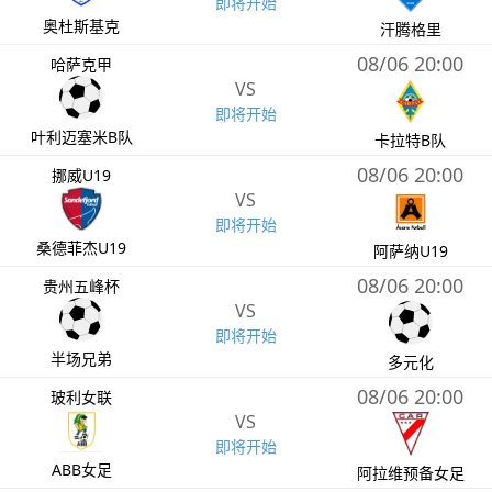
即将开始
奥杜斯基克
汗腾格里
08/06 20:00
哈萨克甲
VS
即将开始
叶利迈塞米B队
卡拉特B队
08/06 20:00
挪威U19
VS
即将开始
桑德菲杰U19
阿萨纳U19
08/06 20:00
贵州五峰杯
VS
即将开始
半场兄弟
多元化
08/06 20:00
玻利女联
VS
即将开始
ABB女足
阿拉维预备女足