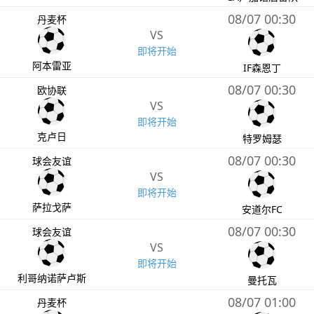
08/07 00:30
丹麦杯
VS
即将开始
阿本雷亚
IF森恩丁
08/07 00:30
欧协联
VS
即将开始
克卢日
特罗姆瑟
08/07 00:30
球会友谊
VS
即将开始
萨拉戈萨
安道尔FC
08/07 00:30
球会友谊
VS
即将开始
利哥纳诺萨卢斯
曼托瓦
08/07 01:00
丹麦杯