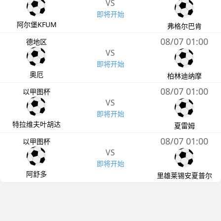
VS
即将开始
阿尔堡KFUM
弗格尔巴肯
08/07 01:00
德地区
VS
即将开始
奥厄
柏林迪纳摩
08/07 01:00
以甲图杯
VS
即将开始
特拉维夫叶胡达
夏雷姆
08/07 01:00
以甲图杯
VS
即将开始
阿舒多
里雄莱锡安夏普尔