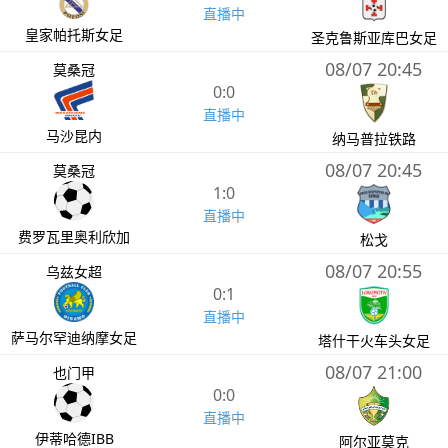
直播中
皇家帕托斯女足
圣克鲁斯亚库巴女足
08/07 20:45
莫桑冠
0:0
直播中
马沙昆内
纳马普拉铁路
08/07 20:45
莫桑冠
1:0
直播中
费罗瓦里奥利欣加
松戈
08/07 20:55
乌兹女超
0:1
直播中
萨马尔罕迪纳摩女足
塔什干火车头女足
08/07 21:00
也门甲
0:0
直播中
伊蒂哈德IBB
阿尔亚莫克