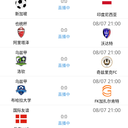
0:0
直播中
新加坡
印度尼西亚
08/07 21:00
也统杯
0:0
直播中
阿里塔泽
沃达特
08/07 21:00
乌兹甲
0:0
直播中
洛钦
奇兹里克FC
08/07 21:00
乌兹甲
0:0
直播中
布哈拉大学
FK加扎尔肯特
08/07 21:00
国际友谊
0:0
直播中