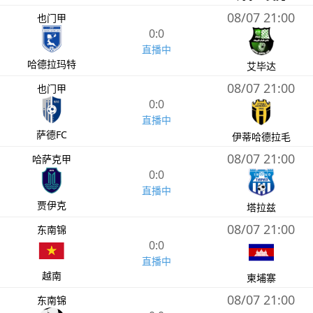
08/07 21:00
也门甲
0:0
直播中
哈德拉玛特
艾毕达
08/07 21:00
也门甲
0:0
直播中
萨德FC
伊蒂哈德拉毛
08/07 21:00
哈萨克甲
0:0
直播中
贾伊克
塔拉兹
08/07 21:00
东南锦
0:0
直播中
越南
柬埔寨
08/07 21:00
东南锦