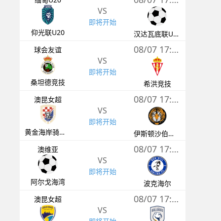
VS
即将开始
仰光联U20
汉达瓦底联U20
08/07 17:30
球会友谊
VS
即将开始
桑坦德竞技
希洪竞技
08/07 17:30
澳昆女超
VS
即将开始
黄金海岸骑士女足
伊斯顿沙伯女足
08/07 17:30
澳维亚
VS
即将开始
阿尔戈海湾
波克海尔
08/07 17:30
澳昆女超
VS