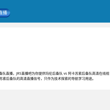
直播
后备队直播，JRS直播吧为你提供玛伦后备队 vs 阿卡苏索后备队高清在线视
阿卡苏索后备队的高清直播信号，只作为技术探索的导航学习用途。