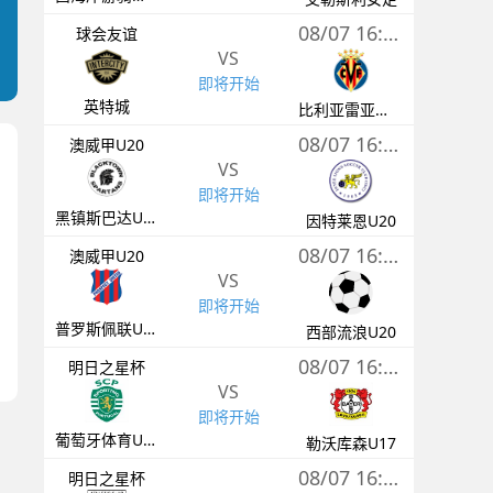
08/07 16:00
球会友谊
VS
即将开始
英特城
比利亚雷亚尔B队
08/07 16:00
澳威甲U20
VS
即将开始
黑镇斯巴达U20
因特莱恩U20
08/07 16:00
澳威甲U20
VS
即将开始
普罗斯佩联U20
西部流浪U20
08/07 16:00
明日之星杯
VS
即将开始
葡萄牙体育U17
勒沃库森U17
08/07 16:00
明日之星杯