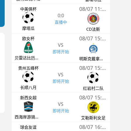
08/07 11:00
中美俱杯
0:0
直播中
摩塔瓜
CD法斯
08/07 15:00
欧女杯
VS
即将开始
贝雷达比历克女足
明斯克戴拿模女足
08/07 15:30
贵州五峰杯
VS
即将开始
长顺八月
红岩村二队
08/07 15:30
新西女超
VS
即将开始
西海岸游骑兵女足
艾勒斯利女足
08/07 16:00
球会友谊