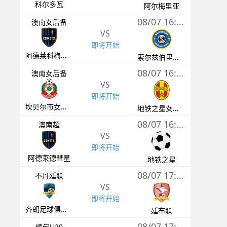
科尔多瓦
阿尔梅里亚
08/07 16:30
澳南女后备
VS
即将开始
阿德莱科梅兹女足后备队
索尔兹伯里国际女足后备队
08/07 16:30
澳南女后备
VS
即将开始
坎贝尔市女足后备队
地铁之星女足后备队
08/07 16:45
澳南超
VS
即将开始
阿德莱德彗星
地铁之星
08/07 17:00
不丹廷联
VS
即将开始
齐朗足球俱乐部
廷布联
08/07 17:00
缅甸U20