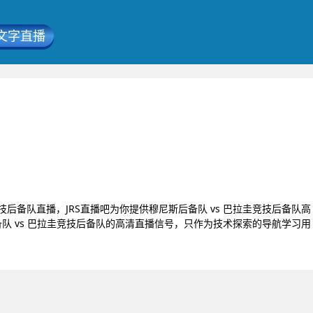
文字直播
竞技后备队直播，JRS直播吧为你提供穆尼斯后备队 vs 巴拉圭竞技后备队高
队 vs 巴拉圭竞技后备队的高清直播信号，只作为技术探索的导航学习用