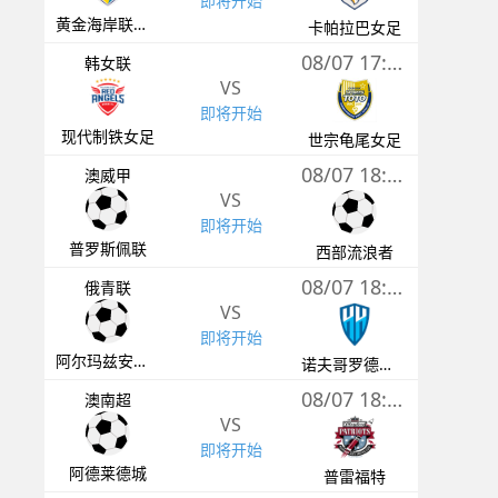
即将开始
黄金海岸联女足
卡帕拉巴女足
08/07 17:55
韩女联
VS
即将开始
现代制铁女足
世宗龟尾女足
08/07 18:00
澳威甲
VS
即将开始
普罗斯佩联
西部流浪者
08/07 18:00
俄青联
VS
即将开始
阿尔玛兹安泰青年队
诺夫哥罗德青年队
08/07 18:00
澳南超
VS
即将开始
阿德莱德城
普雷福特