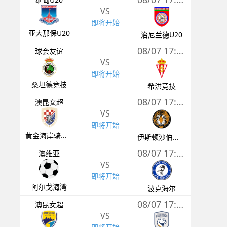
VS
即将开始
亚大那保U20
治尼兰德U20
08/07 17:30
球会友谊
VS
即将开始
桑坦德竞技
希洪竞技
08/07 17:30
澳昆女超
VS
即将开始
黄金海岸骑士女足
伊斯顿沙伯女足
08/07 17:30
澳维亚
VS
即将开始
阿尔戈海湾
波克海尔
08/07 17:30
澳昆女超
VS