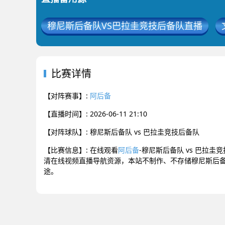
穆尼斯后备队VS巴拉圭竞技后备队直播
比赛详情
【对阵赛事】:
阿后备
【直播时间】: 2026-06-11 21:10
【对阵球队】: 穆尼斯后备队 vs 巴拉圭竞技后备队
【比赛信息】: 在线观看
阿后备
-穆尼斯后备队 vs 巴拉圭
清在线视频直播导航资源，本站不制作、不存储穆尼斯后备
途。