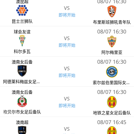
08/07 16:30
澳昆超
VS
即将开始
昆士兰狮队
布里斯班狮吼青年队
08/07 16:30
球会友谊
VS
即将开始
科尔多瓦
阿尔梅里亚
08/07 16:30
澳南女后备
VS
即将开始
阿德莱科梅兹女足后备队
索尔兹伯里国际女足后备队
08/07 16:30
澳南女后备
VS
即将开始
坎贝尔市女足后备队
地铁之星女足后备队
08/07 16:45
澳南超
VS