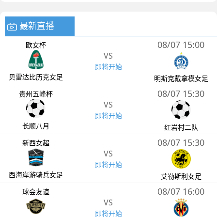
最新直播
08/07 15:00
欧女杯
VS
即将开始
贝雷达比历克女足
明斯克戴拿模女足
08/07 15:30
贵州五峰杯
VS
即将开始
长顺八月
红岩村二队
08/07 15:30
新西女超
VS
即将开始
西海岸游骑兵女足
艾勒斯利女足
08/07 16:00
球会友谊
VS
即将开始