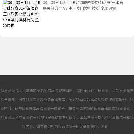
08月03日 佛山西甲足球联赛32强淘汰赛 三水乐
民兴健力宝 VS 中国澳门澳科精英 全场录像
24直播网是专业靠谱的英超免费高清观赛网站，提供无插件足球直播、英超直播全赛
程全覆盖，可在线收看英超高清直播赛事，随时畅享英超高清视频在线观看服务，各
类热门足球与体育赛事高清直播一应俱全，想看高清流畅的体育直播就来24直播网。
24直播网所有直播信号和视频录像均来自互联网，本站自身不提供任何直播信号和视
频内容，如有侵犯您的权益请第一时间通知我们，谢谢！