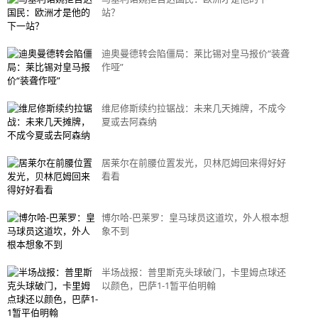
站？
迪奥曼德转会陷僵局：莱比锡对皇马报价“装聋
作哑”
维尼修斯续约拉锯战：未来几天摊牌，不成今
夏或去阿森纳
居莱尔在前腰位置发光，贝林厄姆回来得好好
看看
博尔哈-巴莱罗：皇马球员这道坎，外人根本想
象不到
半场战报：普里斯克头球破门，卡里姆点球还
以颜色，巴萨1-1暂平伯明翰