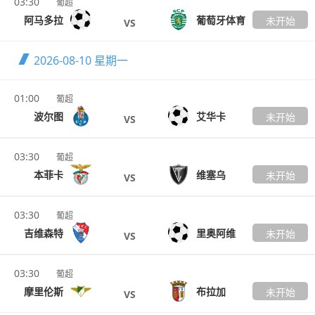
03:30
葡超
阿马多拉
葡萄牙体育
未开始
VS
2026-08-10
星期一
01:00
葡超
波尔图
艾华卡
未开始
VS
03:30
葡超
本菲卡
维塞乌
未开始
VS
03:30
葡超
吉维森特
里奥阿维
未开始
VS
03:30
葡超
摩里伦斯
布拉加
未开始
VS