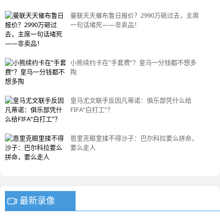
曼联天天催布鲁日报价？2990万砸过去，主席
一句话堵死——非卖品！
小熊续约卡在“手套费”？皇马一分钱都不想多
掏
皇马尤文联手反因凡蒂诺：俱乐部凭什么给
FIFA“白打工”？
恩里克眼里揉不得沙子：巴尔科拉要么拼命，
要么走人
最新录像