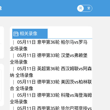
像
简
繁
相关录像
|
05月11日 意甲第36轮 帕尔马vs罗马
全场录像
|
05月11日 德甲第33轮 汉堡vs弗赖堡
全场录像
|
05月11日 英超第36轮 西汉姆联vs阿森
纳 全场录像
|
05月11日 德甲第33轮 美因茨vs柏林联
合 全场录像
|
05月11日 德甲第33轮 科隆vs海登海姆
全场录像
|
05月11日 西甲第35轮 毕尔巴鄂竞技vs