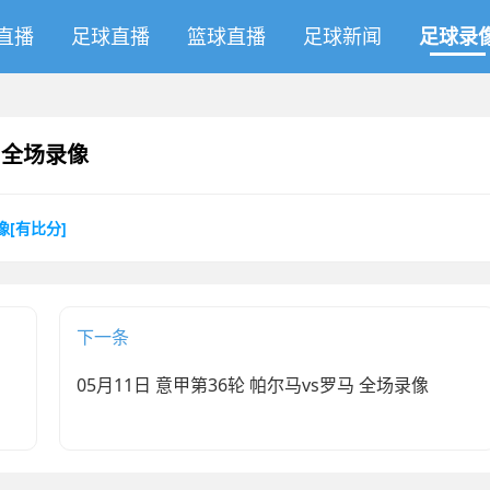
直播
足球直播
篮球直播
足球新闻
足球录
纳 全场录像
像[有比分]
下一条
05月11日 意甲第36轮 帕尔马vs罗马 全场录像