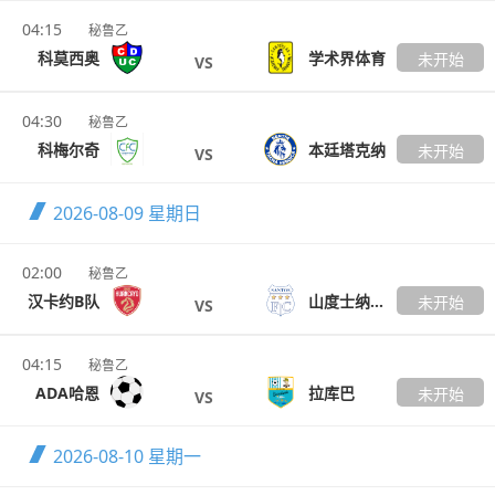
04:15
秘鲁乙
科莫西奥
学术界体育
未开始
VS
04:30
秘鲁乙
科梅尔奇
本廷塔克纳
未开始
VS
2026-08-09
星期日
02:00
秘鲁乙
汉卡约B队
山度士纳斯卡
未开始
VS
04:15
秘鲁乙
ADA哈恩
拉库巴
未开始
VS
2026-08-10
星期一