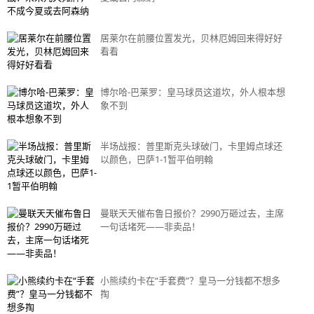
居莱尔在前腰位置发光，贝林厄姆回来得好好
看看
博尔哈-巴莱罗：皇马球员这道坎，外人根本想
象不到
半场战报：普里斯克头球破门，卡里姆点球还
以颜色，巴萨1-1暂平伯明翰
曼联天天催布鲁日报价？2990万砸过去，主席
一句话堵死——非卖品！
小熊续约卡在“手套费”？皇马一分钱都不想多
掏