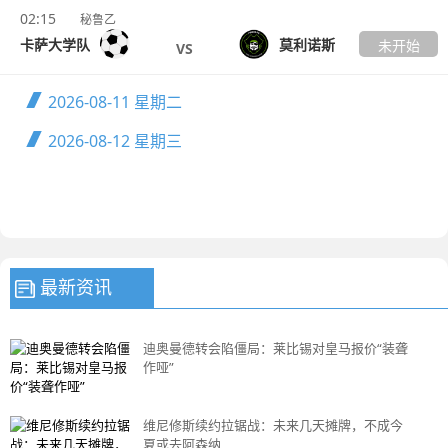
02:15
秘鲁乙
卡萨大学队
莫利诺斯
未开始
VS
2026-08-11
星期二
2026-08-12
星期三
最新资讯
迪奥曼德转会陷僵局：莱比锡对皇马报价“装聋
作哑”
维尼修斯续约拉锯战：未来几天摊牌，不成今
夏或去阿森纳