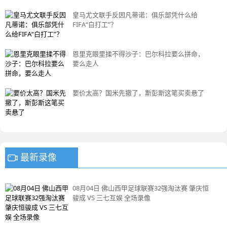
皇马尤文联手反因凡蒂诺：俱乐部凭什么给
FIFA“白打工”？
恩里克眼里揉不得沙子：巴尔科拉要么拼命，
要么走人
要价太高？国米先撤了，斯彭斯这笔买卖悬了
最新录像
08月04日 佛山西甲足球联赛32强淘汰赛 肇庆恒
骏成 VS 三七互娱 全场录像