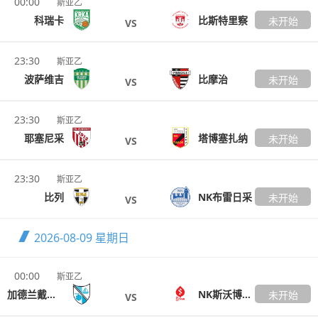
00:00
斯亚乙
科瑞卡
比斯特里察
未开始
VS
23:30
斯亚乙
波萨维吉
比摩治
未开始
VS
23:30
斯亚乙
耶塞尼采
塔博塞扎纳
未开始
VS
23:30
斯亚乙
比列
NK布雷日采
未开始
VS
2026-08-09
星期日
00:00
斯亚乙
加德兰戴卡尼
NK斯沃博达卢布尔雅那
未开始
VS