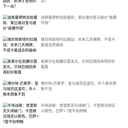
站？
迪奥曼德转会陷僵局：莱比锡对皇马报价“装聋
作哑”
维尼修斯续约拉锯战：未来几天摊牌，不成今
夏或去阿森纳
居莱尔在前腰位置发光，贝林厄姆回来得好好
看看
博尔哈-巴莱罗：皇马球员这道坎，外人根本想
象不到
半场战报：普里斯克头球破门，卡里姆点球还
以颜色，巴萨1-1暂平伯明翰