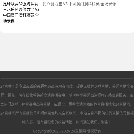
民兴健力宝 VS 中国澳门澳科精英 全场录像
24直播网是专业靠谱的英超免费高清观赛网站，提供无插件足球直播、英超直播全赛
程全覆盖，可在线收看英超高清直播赛事，随时畅享英超高清视频在线观看服务，各
类热门足球与体育赛事高清直播一应俱全，想看高清流畅的体育直播就来24直播网。
24直播网所有直播信号和视频录像均来自互联网，本站自身不提供任何直播信号和视
频内容，如有侵犯您的权益请第一时间通知我们，谢谢！
Copyright©2025-2026 24直播网 版权所有