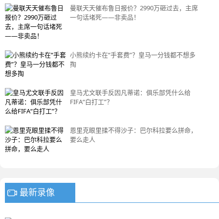
曼联天天催布鲁日报价？2990万砸过去，主席
一句话堵死——非卖品！
小熊续约卡在“手套费”？皇马一分钱都不想多
掏
皇马尤文联手反因凡蒂诺：俱乐部凭什么给
FIFA“白打工”？
恩里克眼里揉不得沙子：巴尔科拉要么拼命，
要么走人
最新录像