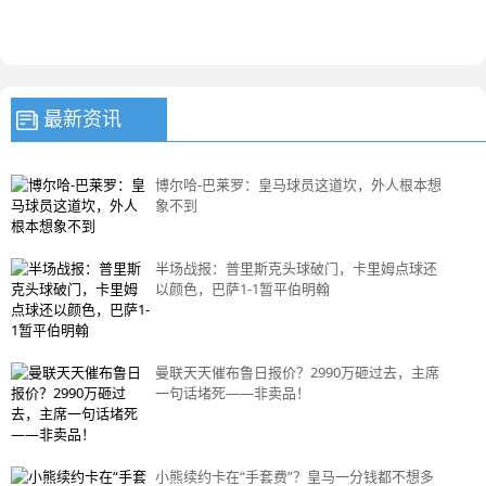
最新资讯
博尔哈-巴莱罗：皇马球员这道坎，外人根本想
象不到
半场战报：普里斯克头球破门，卡里姆点球还
以颜色，巴萨1-1暂平伯明翰
曼联天天催布鲁日报价？2990万砸过去，主席
一句话堵死——非卖品！
小熊续约卡在“手套费”？皇马一分钱都不想多