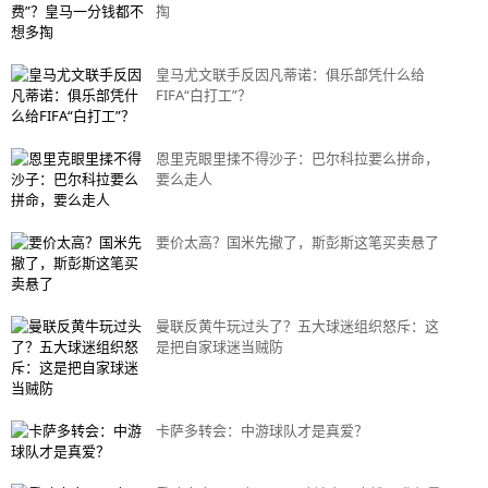
掏
皇马尤文联手反因凡蒂诺：俱乐部凭什么给
FIFA“白打工”？
恩里克眼里揉不得沙子：巴尔科拉要么拼命，
要么走人
要价太高？国米先撤了，斯彭斯这笔买卖悬了
曼联反黄牛玩过头了？五大球迷组织怒斥：这
是把自家球迷当贼防
卡萨多转会：中游球队才是真爱？