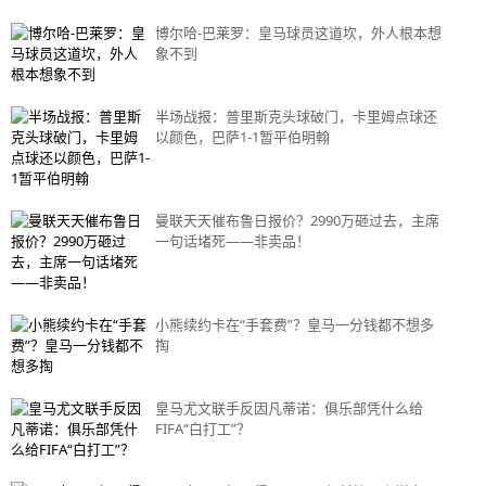
博尔哈-巴莱罗：皇马球员这道坎，外人根本想
象不到
半场战报：普里斯克头球破门，卡里姆点球还
以颜色，巴萨1-1暂平伯明翰
曼联天天催布鲁日报价？2990万砸过去，主席
一句话堵死——非卖品！
小熊续约卡在“手套费”？皇马一分钱都不想多
掏
皇马尤文联手反因凡蒂诺：俱乐部凭什么给
FIFA“白打工”？