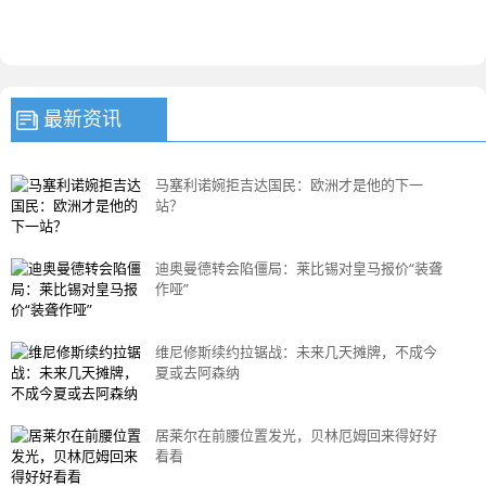
最新资讯
马塞利诺婉拒吉达国民：欧洲才是他的下一
站？
迪奥曼德转会陷僵局：莱比锡对皇马报价“装聋
作哑”
维尼修斯续约拉锯战：未来几天摊牌，不成今
夏或去阿森纳
居莱尔在前腰位置发光，贝林厄姆回来得好好
看看