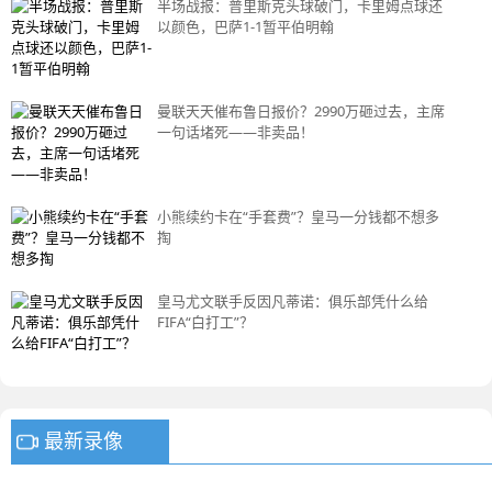
半场战报：普里斯克头球破门，卡里姆点球还
以颜色，巴萨1-1暂平伯明翰
曼联天天催布鲁日报价？2990万砸过去，主席
一句话堵死——非卖品！
小熊续约卡在“手套费”？皇马一分钱都不想多
掏
皇马尤文联手反因凡蒂诺：俱乐部凭什么给
FIFA“白打工”？
最新录像