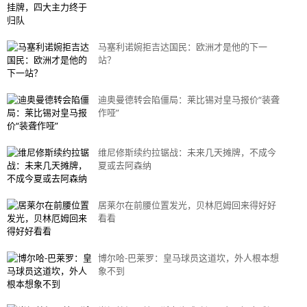
马塞利诺婉拒吉达国民：欧洲才是他的下一
站？
迪奥曼德转会陷僵局：莱比锡对皇马报价“装聋
作哑”
维尼修斯续约拉锯战：未来几天摊牌，不成今
夏或去阿森纳
居莱尔在前腰位置发光，贝林厄姆回来得好好
看看
博尔哈-巴莱罗：皇马球员这道坎，外人根本想
象不到