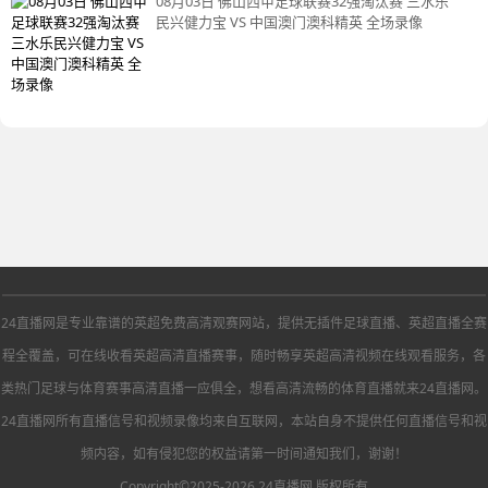
08月03日 佛山西甲足球联赛32强淘汰赛 三水乐
民兴健力宝 VS 中国澳门澳科精英 全场录像
24直播网是专业靠谱的英超免费高清观赛网站，提供无插件足球直播、英超直播全赛
程全覆盖，可在线收看英超高清直播赛事，随时畅享英超高清视频在线观看服务，各
类热门足球与体育赛事高清直播一应俱全，想看高清流畅的体育直播就来24直播网。
24直播网所有直播信号和视频录像均来自互联网，本站自身不提供任何直播信号和视
频内容，如有侵犯您的权益请第一时间通知我们，谢谢！
Copyright©2025-2026 24直播网 版权所有