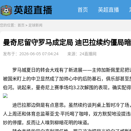
首页
英超直播
您的位置：
首页
>
足球新闻
曼奇尼留守罗马成定局 迪巴拉续约僵局
发布于：2026-06-05 07:04:24
来源：24直播网
罗马城夏日的转会大戏有了新进展——主帅加斯佩里尼把话说
被国米盯上的中卫显然成了加帅心中的后防基石，俱乐部甚至
伯河。说起来，曼奇尼上赛季场均3.2次解围的表现，确实配
迪巴拉那边倒是有点意思。虽然续约谈判桌上暂时冷了场，
人上周还和体育总监蒂亚戈·平托喝了咖啡，双方默契地没提
妙的停摆，反而让人嗅到柳暗花明的味道。