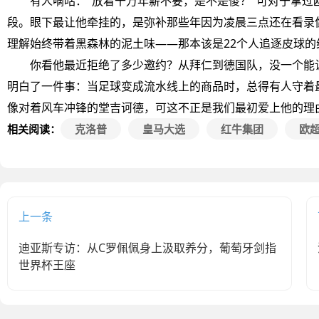
有人嘀咕："放着千万年薪不要，是不是傻？"可对于拿过
段。眼下最让他牵挂的，是弥补那些年因为凌晨三点还在看录
理解始终带着黑森林的泥土味——那本该是22个人追逐皮球
你看他最近拒绝了多少邀约？从拜仁到德国队，没一个能让
明白了一件事：当足球变成流水线上的商品时，总得有人守着
像对着风车冲锋的堂吉诃德，可这不正是我们最初爱上他的理
相关阅读：
克洛普
皇马大选
红牛集团
欧
上一条
迪亚斯专访：从C罗佩佩身上汲取养分，葡萄牙剑指
世界杯王座