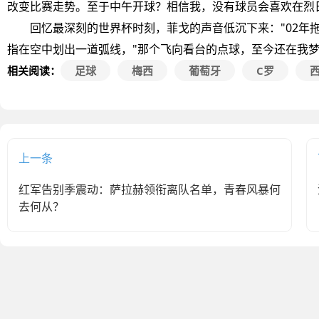
改变比赛走势。至于中午开球？相信我，没有球员会喜欢在烈
回忆最深刻的世界杯时刻，菲戈的声音低沉下来："02年拖着伤
指在空中划出一道弧线，"那个飞向看台的点球，至今还在我梦
相关阅读：
足球
梅西
葡萄牙
C罗
上一条
红军告别季震动：萨拉赫领衔离队名单，青春风暴何
去何从？