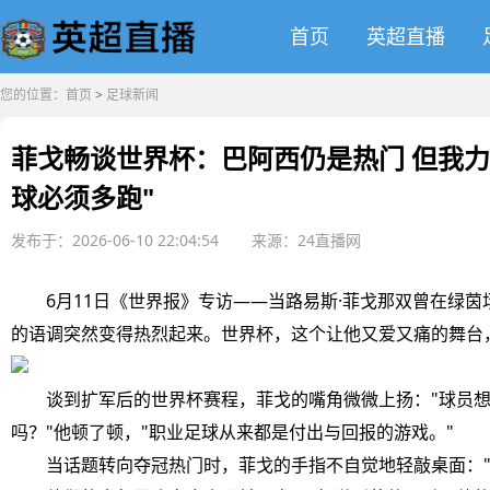
首页
英超直播
您的位置：
首页
>
足球新闻
菲戈畅谈世界杯：巴阿西仍是热门 但我力
球必须多跑"
发布于：2026-06-10 22:04:54
来源：24直播网
6月11日《世界报》专访——当路易斯·菲戈那双曾在绿茵
的语调突然变得热烈起来。世界杯，这个让他又爱又痛的舞台
谈到扩军后的世界杯赛程，菲戈的嘴角微微上扬："球员想
吗？"他顿了顿，"职业足球从来都是付出与回报的游戏。"
当话题转向夺冠热门时，菲戈的手指不自觉地轻敲桌面："