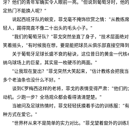
牙？他们的青年军确实令人眼前一亮。"但说到葡萄牙时，他
定热门不能换人呢？"
说起西班牙队的蜕变，菲戈毫不掩饰欣赏之情："从教练席
轻人，踢得简直不像二十出头的毛头小子。"
"我们的葡萄牙队？"菲戈突然坐直了身子，"技术层面绝对
笑着摇头，"有时候我在想，要是能把球员从俱乐部直接空降到
关于葡萄牙足球长盛不衰的秘诀，这位昔日的黄金一代核心
纳乌球场上的巨星，其实是一枚硬币的两面。"
"让我现在复出？"菲戈突然大笑起来，"估计教练会把我当更衣
多个老油条也没什么不好。"
谈到C罗梅西这样的老将，菲戈的表情变得严肃："他们的
动机。少跑一步？全场观众都会看得清清楚楚。"
当被问及足球热情时，菲戈轻轻抚摸着手边的训练服："有
种方式在爱它。"
"世界杯从来不是简单的实力对比。"菲戈望着窗外的训练场